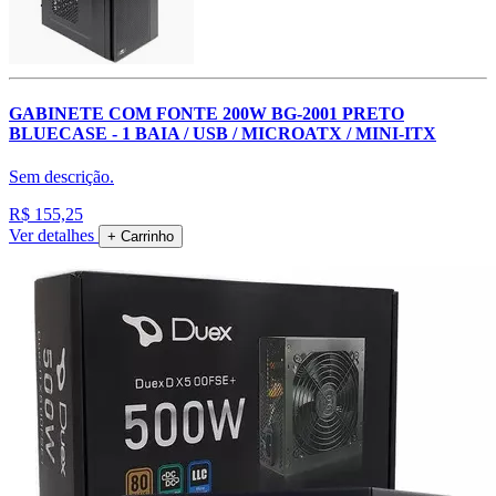
GABINETE COM FONTE 200W BG-2001 PRETO
BLUECASE - 1 BAIA / USB / MICROATX / MINI-ITX
Sem descrição.
R$ 155,25
Ver detalhes
+ Carrinho