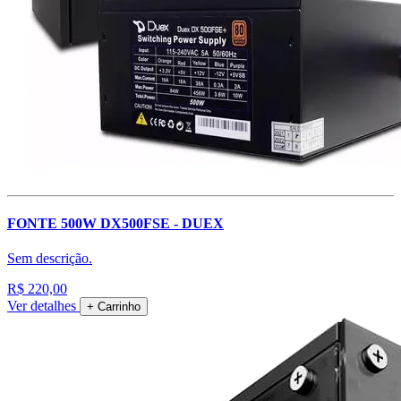
FONTE 500W DX500FSE - DUEX
Sem descrição.
R$ 220,00
Ver detalhes
+ Carrinho